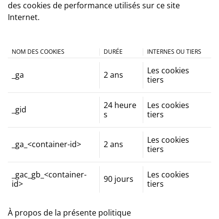
des cookies de performance utilisés sur ce site
Internet.
NOM DES COOKIES
DURÉE
INTERNES OU TIERS
Les cookies
_ga
2 ans
tiers
24 heure
Les cookies
_gid
s
tiers
Les cookies
_ga_<container-id>
2 ans
tiers
_gac_gb_<container-
Les cookies
90 jours
id>
tiers
À propos de la présente politique