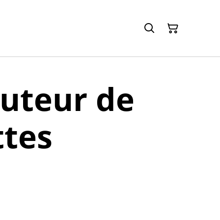
buteur de
ttes