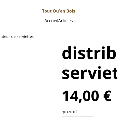
Tout Qu'en Bois
Accueil
Articles
buteur de serviettes
distri
servie
14,00 €
QUANTITÉ