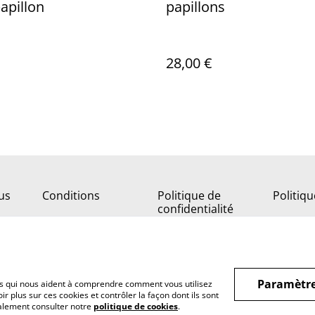
apillon
papillons
28,00 €
us
Conditions
Politique de
Politiq
confidentialité
Paramètre
hiers qui nous aident à comprendre comment vous utilisez
r plus sur ces cookies et contrôler la façon dont ils sont
galement consulter notre
politique de cookies
.