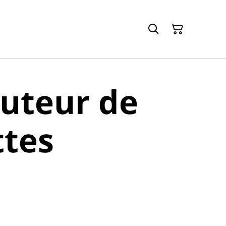
buteur de
ttes