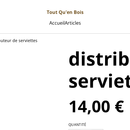
Tout Qu'en Bois
Accueil
Articles
buteur de serviettes
distri
servie
14,00 €
QUANTITÉ