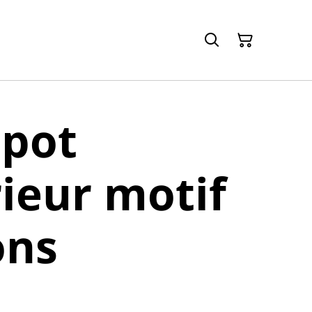
-pot
rieur motif
ons