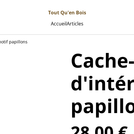
Tout Qu'en Bois
Accueil
Articles
otif papillons
Cache
d'inté
papill
28,00 €